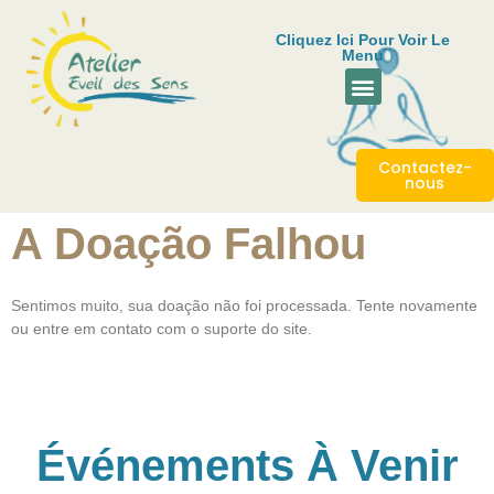
Cliquez Ici Pour Voir Le
Menu
Événements À Venir
Règlement Intérieur
Contactez-
nous
A Doação Falhou
Sentimos muito, sua doação não foi processada. Tente novamente
ou entre em contato com o suporte do site.
Événements À Venir